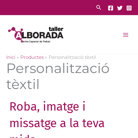
Vés
Cerca
al
contingut
Inici
Productes
Personalització tèxtil
Personalització
tèxtil
Roba, imatge i
missatge a la teva