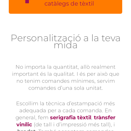
catàlegs de tèxtil
Personalització a la teva
mida
No importa la quantitat, allò realment
important és la qualitat. I és per això que
no tenim comandes mínimes, servim
comandes d’una sola unitat.
Escollim la tècnica d’estampació més
adequada per a cada comanda. En
general, fem
serigrafia tèxtil
,
trànsfer
vinílic
(de tall i d’impressió més tall), i