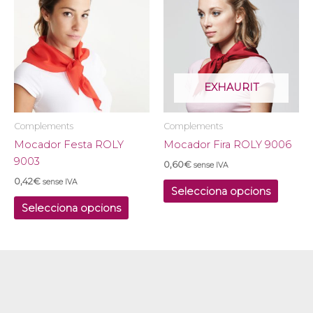
producte
produ
té
té
diverses
divers
variants.
variants
Les
Les
opcions
opcion
EXHAURIT
es
es
poden
poden
Complements
Complements
triar
triar
Mocador Festa ROLY
Mocador Fira ROLY 9006
a
a
9003
0,60
€
sense IVA
la
la
0,42
€
sense IVA
pàgina
pàgina
Selecciona opcions
del
del
Selecciona opcions
producte
produ