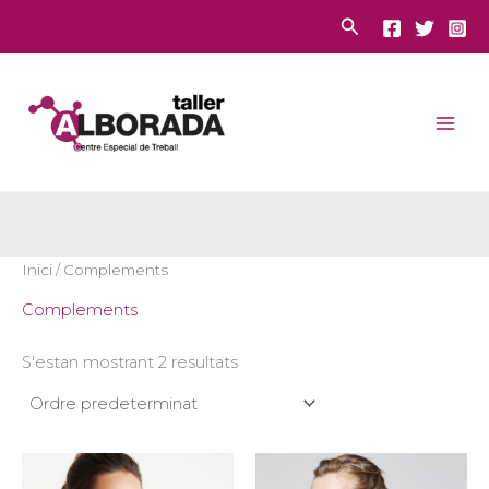
Vés
Cerca
al
contingut
Inici
/ Complements
Complements
S'estan mostrant 2 resultats
Aquest
Aques