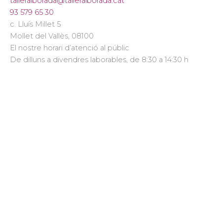
talleralborada@talleralborada.cat
93 579 65 30
c. Lluís Millet 5
Mollet del Vallès
,
08100
El nostre horari d’atenció al públic
De dilluns a divendres laborables, de 8:30 a 14:30 h