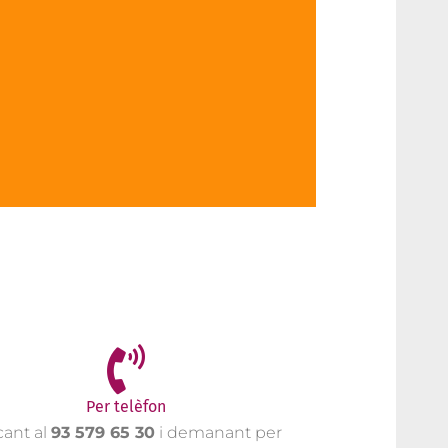
Per telèfon
cant al
93 579 65 30
i demanant per