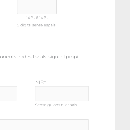
#########
9 dígits, sense espais
onents dades fiscals, sigui el propi
NIF:
*
Sense guions ni espais