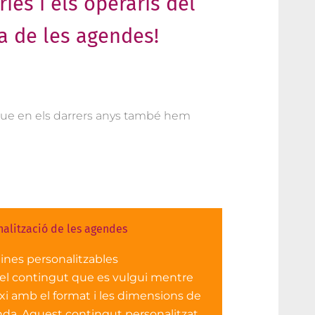
ies i els operaris del
a de les agendes!
i que en els darrers anys també hem
nalització de les agendes
ines personalitzables
l contingut que es vulgui mentre
xi amb el format i les dimensions de
nda. Aquest contingut personalitzat