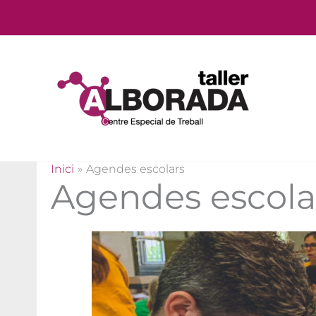
Vés
al
contingut
Inici
Agendes escolars
Agendes escola