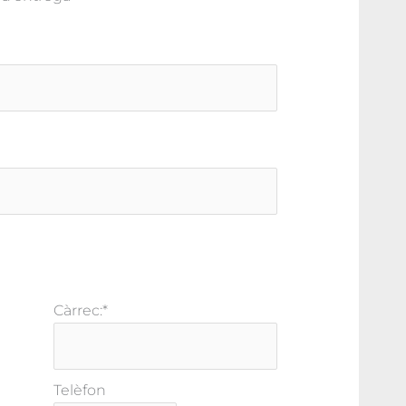
Càrrec:
*
Telèfon