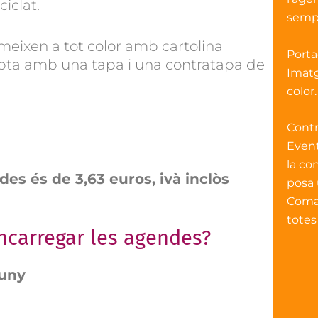
ciclat.
sempr
meixen a tot color amb cartolina
Port
pta amb una tapa i una contratapa de
Imatg
color.
Cont
Event
la co
des és de 3,63 euros, ivà inclòs
posa 
Comar
totes
encarregar les agendes?
juny