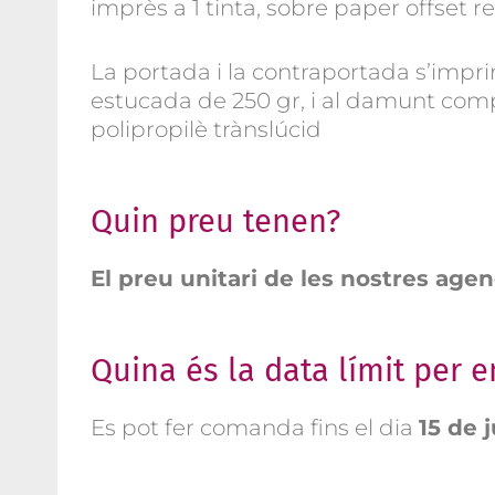
imprès a 1 tinta, sobre paper offset re
La portada i la contraportada s’impri
estucada de 250 gr, i al damunt com
polipropilè trànslúcid
Quin preu tenen?
El preu unitari de les nostres agen
Quina és la data límit per 
Es pot fer comanda fins el dia
15 de 