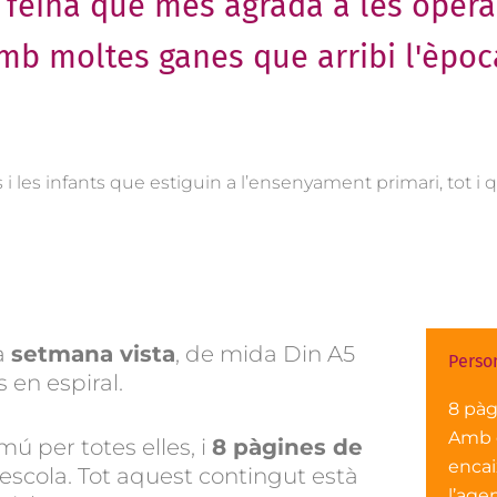
a feina que més agrada a les operàr
amb moltes ganes que arribi l'èpoc
s i les infants que estiguin a l’ensenyament primari, tot 
a
setmana vista
, de mida Din A5
Perso
 en espiral.
8 pàg
Amb e
 per totes elles, i
8 pàgines de
encai
escola. Tot aquest contingut està
l’age