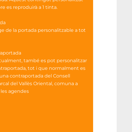
e es reproduirà a 1 tinta.
ada
e de la portada personalitzable a tot
raportada
ualment, també es pot personalitzar
ntraportada, tot i que normalment es
una contraportada del Consell
cal del Vallès Oriental, comuna a
 les agendes