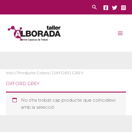
Vés
Cerca
al
contingut
Inici
/ Producte Colors / OXFORD GREY
OXFORD GREY
No s'ha trobat cap producte que coincideixi
amb la selecció.