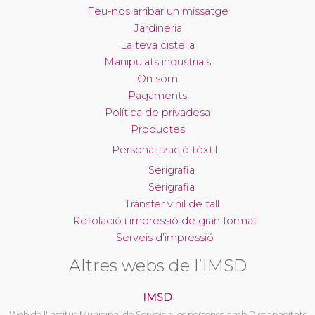
Feu-nos arribar un missatge
Jardineria
La teva cistella
Manipulats industrials
On som
Pagaments
Política de privadesa
Productes
Personalització tèxtil
Serigrafia
Serigrafia
Trànsfer vinil de tall
Retolació i impressió de gran format
Serveis d’impressió
Altres webs de l’IMSD
IMSD
Web de l'Institut Municipal de Serveis a les persones amb Discapacitats