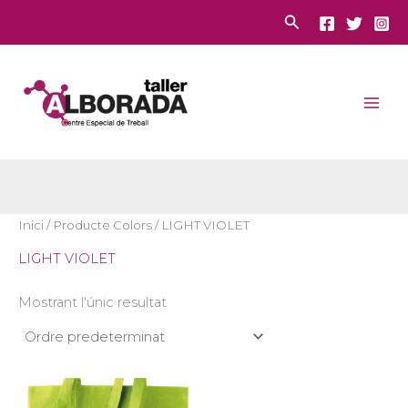
Vés
Cerca
al
contingut
Inici
/ Producte Colors / LIGHT VIOLET
LIGHT VIOLET
Mostrant l'únic resultat
Interval
Aquest
de