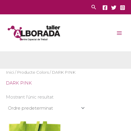
Vés
Cerca
al
contingut
Inici
/ Producte Colors / DARK PINK
DARK PINK
Mostrant l'únic resultat
Interval
Aquest
de