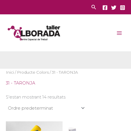
Vés
Cerca
al
contingut
Inici
/ Producte Colors / 31 - TARONJA
31 - TARONJA
S'estan mostrant 14 resultats
Aquest
Aques