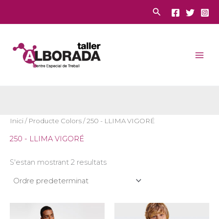
Vés
Cerca
al
contingut
Inici
/ Producte Colors / 250 - LLIMA VIGORÉ
250 - LLIMA VIGORÉ
S'estan mostrant 2 resultats
Aquest
Aques