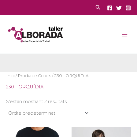
Vés
Cerca
al
contingut
Inici
/ Producte Colors / 230 - ORQUÍDIA
230 - ORQUÍDIA
S'estan mostrant 2 resultats
Interval
Interval
Aquest
Aques
de
de