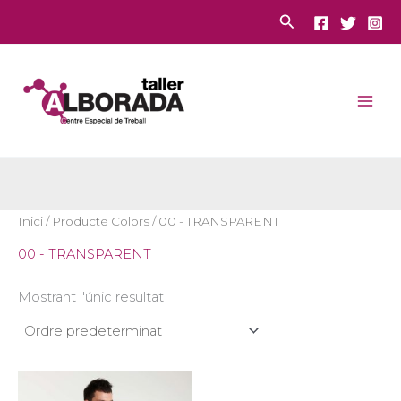
Vés
Cerca
al
contingut
Inici
/ Producte Colors / 00 - TRANSPARENT
00 - TRANSPARENT
Mostrant l'únic resultat
Interval
Aquest
de