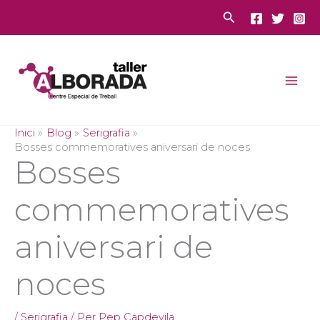
Vés
Cerca
al
contingut
Inici
Blog
Serigrafia
Bosses commemoratives aniversari de noces
Bosses
commemoratives
aniversari de
noces
/
Serigrafia
/ Per
Pep Capdevila