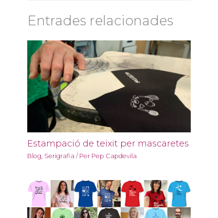
Entrades relacionades
Estampació de teixit per mascaretes
Blog
,
Serigrafia
/ Per
Pep Capdevila