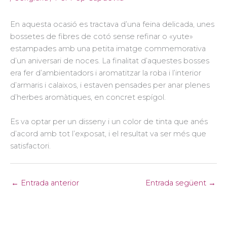
En aquesta ocasió es tractava d’una feina delicada, unes
bossetes de fibres de cotó sense refinar o «yute»
estampades amb una petita imatge commemorativa
d’un aniversari de noces. La finalitat d’aquestes bosses
era fer d’ambientadors i aromatitzar la roba i l’interior
d’armaris i calaixos, i estaven pensades per anar plenes
d’herbes aromàtiques, en concret espígol.
Es va optar per un disseny i un color de tinta que anés
d’acord amb tot l’exposat, i el resultat va ser més que
satisfactori.
←
Entrada anterior
Entrada següent
→