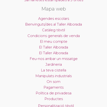
Samarretes estampades a 3 tintes
Mapa web
Agendes escolars
Benvinguts/des al Taller Alborada
Catàleg tèxtil
Condicions generals de venda
El meu compte
El Taller Alborada
El Taller Alborada
Feu-nos arribar un missatge
Jardineria
La teva cistella
Manipulats industrials
On som
Pagaments
Política de privadesa
Productes
Personalització tèxtil